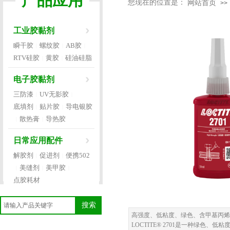
产品应用
您现在的位置是：
网站首页
>>
工业胶黏剂
瞬干胶
螺纹胶
AB胶
|
|
|
RTV硅胶
黄胶
硅油硅脂
|
|
电子胶黏剂
三防漆
UV无影胶
|
|
底填剂
贴片胶
导电银胶
|
|
散热膏
导热胶
|
|
日常应用配件
解胶剂
促进剂
便携502
|
|
美缝剂
美甲胶
|
|
|
点胶耗材
搜索
高强度、低粘度、绿色、含甲基丙烯
LOCTITE® 2701是一种绿