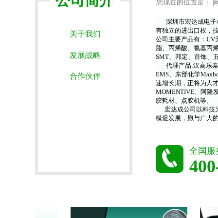
公司简介
您现在的位置是：
深圳市宏达成电子材
有独立的进出口权，
关于我们
公司主要产品有：UV
脂、丙烯酸、氰基丙烯
发展战略
SMT、邦定、首饰、
代理产品:汉高乐泰 LO
EMS、东部化学Max
合作伙伴
速增长期，正将为人
MOMENTIVE、阿隆发Ar
胶耗材、点胶机等
。
宏达成公司以科技
模促发展，愿与广大的
全国服
400