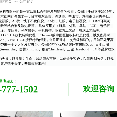
网站首页
公司简介
>>
料有限公司是一家从事粘合剂开发与销售的公司，公司注册成立于2005年，
技术处同行领先水平，目前在东莞市、深圳市、中山市、惠州市设有办事处。
无影胶、AB胶、快干不发白胶、AA胶、红胶、电子披覆胶、EPOXY环氧树
酸等粘合剂及散热膏等。 具体应用如：玩具、灯具、马达、LCD、电子秤、
五金、变压器、光学镜头、手机按键、亚克力工艺品、玻璃工艺品等。
CTITE授权特约代理 、Chemsol
的中国区授权特约总代理，以及依美时
bond、CEMITECH授权特约代理，公司正迎来二次升级和腾飞，目前正处于高
才带来一个更大的发展舞台。
公司经营的优势品牌还有陶氏Dow、日本迈图
onalpha、信越ShinEtsu、凯密Chemiseal、三健Threebond、
3M等品牌胶水
为先导，以质量为生命，以品牌占市场，以信誉争客户，以管理创效益，以规
客户携手合作，共创美好未来!
务热线：
-777-1502
欢迎咨询