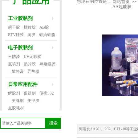
产品应用
您现在的位置是：
网站首页
>>
AA超能胶
工业胶黏剂
瞬干胶
螺纹胶
AB胶
|
|
|
RTV硅胶
黄胶
硅油硅脂
|
|
电子胶黏剂
三防漆
UV无影胶
|
|
底填剂
贴片胶
导电银胶
|
|
散热膏
导热胶
|
|
日常应用配件
解胶剂
促进剂
便携502
|
|
美缝剂
美甲胶
|
|
|
点胶耗材
搜索
阿隆发AA201、202、GEL-1